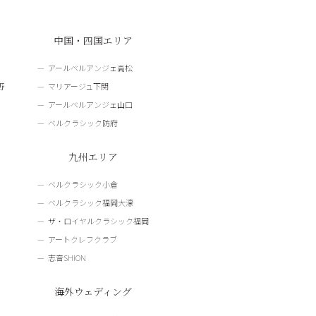
中国・四国エリア
アールベルアンジェ高松
野
マリアージュ下関
アールベルアンジェ山口
ベルクラシック防府
九州エリア
ベルクラシック小倉
ベルクラシック福岡大濠
ザ・ロイヤルクラシック福岡
アートクレフクラブ
志音SHION
海外ウェディング