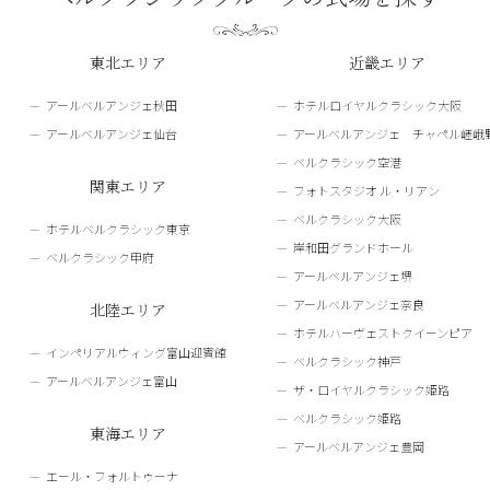
東北エリア
近畿エリア
アールベルアンジェ秋田
ホテルロイヤルクラシック大阪
アールベルアンジェ仙台
アールベルアンジェ チャペル嵯峨
ベルクラシック空港
関東エリア
フォトスタジオ ル・リアン
ベルクラシック大阪
ホテルベルクラシック東京
岸和田グランドホール
ベルクラシック甲府
アールベルアンジェ堺
アールベルアンジェ奈良
北陸エリア
ホテルハーヴェストクイーンピア
インペリアルウィング富山迎賓館
ベルクラシック神戸
アールベルアンジェ富山
ザ・ロイヤルクラシック姫路
ベルクラシック姫路
東海エリア
アールベルアンジェ豊岡
エール・フォルトゥーナ