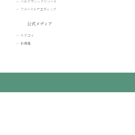
ベルクラシックリゾート
ファーストウエディング
公式メディア
キタコイ
お得婚