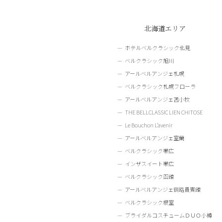
北海道エリア
ホテルベルクラシック北見
ベルクラシック旭川
アールベルアンジェ札幌
ベルクラシック札幌フローラ
アールベルアンジェ苫小牧
THE BELLCLASSIC LIEN CHITOSE
Le Bouchon L’avenir
アールベルアンジェ室蘭
ベルクラシック帯広
インザスイート帯広
ベルクラシック函館
アールベルアンジェ釧路貴賓館
ベルクラシック根室
ブライダルコスチュームＤＵＯ小樽