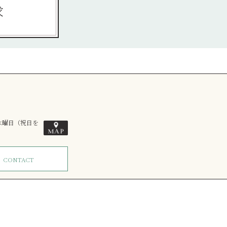
求
／水曜日（祝日を
ム
CONTACT