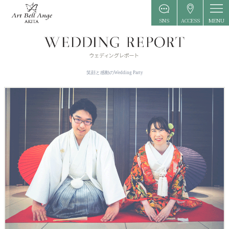
MENU
SNS
ACCESS
笑顔と感動のWedding Party