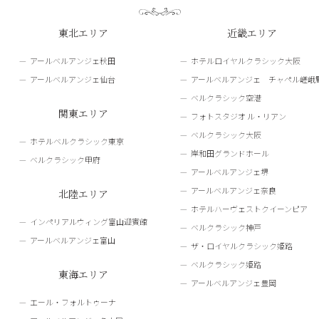
東北エリア
近畿エリア
アールベルアンジェ秋田
ホテルロイヤルクラシック大阪
アールベルアンジェ仙台
アールベルアンジェ チャペル嵯峨
ベルクラシック空港
関東エリア
フォトスタジオ ル・リアン
ベルクラシック大阪
ホテルベルクラシック東京
岸和田グランドホール
ベルクラシック甲府
アールベルアンジェ堺
アールベルアンジェ奈良
北陸エリア
ホテルハーヴェストクイーンピア
インペリアルウィング富山迎賓館
ベルクラシック神戸
アールベルアンジェ富山
ザ・ロイヤルクラシック姫路
ベルクラシック姫路
東海エリア
アールベルアンジェ豊岡
エール・フォルトゥーナ