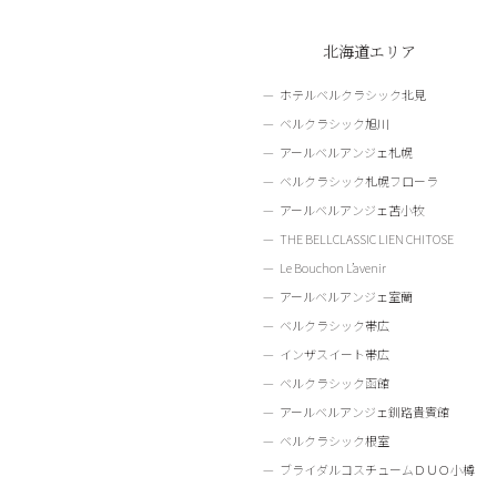
北海道エリア
ホテルベルクラシック北見
ベルクラシック旭川
アールベルアンジェ札幌
ベルクラシック札幌フローラ
アールベルアンジェ苫小牧
THE BELLCLASSIC LIEN CHITOSE
Le Bouchon L’avenir
アールベルアンジェ室蘭
ベルクラシック帯広
インザスイート帯広
ベルクラシック函館
アールベルアンジェ釧路貴賓館
ベルクラシック根室
ブライダルコスチュームＤＵＯ小樽