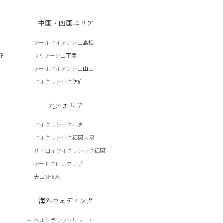
中国・四国エリア
アールベルアンジェ高松
野
マリアージュ下関
アールベルアンジェ山口
ベルクラシック防府
九州エリア
ベルクラシック小倉
ベルクラシック福岡大濠
ザ・ロイヤルクラシック福岡
アートクレフクラブ
志音SHION
海外ウェディング
ベルクラシックリゾート