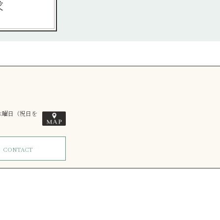
求
／水曜日（祝日を
ム
CONTACT