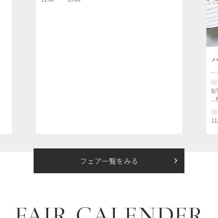
開
8/
..
開
11
フェア一覧をみる