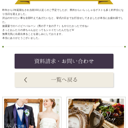
昨年から1年延期をされ当初160人近くのご予定でしたが、県外からいらっしゃるゲストも多く約半分にな
り当日を迎えました。
沢山のやりたい事を全部叶えてあげたいなと、挙式の日までお打合せしてきましたが本当にお疲れ様でし
た。
披露宴でのベイビーバルーン（男の子？女の子？）もやりたかったですね♪
きっとおふたりの赤ちゃんはとってもシャイだったんだなとW
無事元気に出産出来ることを楽しみにしております。
本当にありがとうございました。