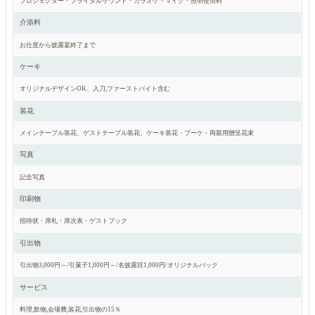
プロジェクター・ブライダルサウンド・カラオケ・マイク・照明使用料
介添料
お仕度から披露宴終了まで
ケーキ
オリジナルデザインOK、入刀,ファーストバイト含む
装花
メインテーブル装花、ゲストテーブル装花、ケーキ装花・ブーケ・両親用贈呈花束
写真
記念写真
印刷物
招待状・席札・席次表・ゲストブック
引出物
引出物3,000円～/引菓子1,000円～/名披露目1,000円/オリジナルバック
サービス
料理,飲物,会場費,装花,引出物の15％