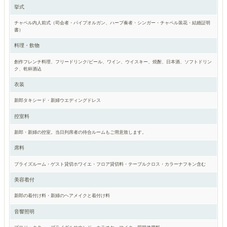
挙式
チャペル内人前式（司会者・パイプオルガン、ハープ奏者・シンガー・チャペル装花・結婚証明
書）
料理・飲物
創作フレンチ料理、フリードリンク/ビール、ワイン、ウイスキー、焼酎、日本酒、ソフトドリン
ク、乾杯酒込
衣装
新郎タキシード・新婦ウエディングドレス
控室料
新郎・新婦の控室。当日列席者の待合ルームもご用意致します。
席料
ブライズルーム・ゲスト貸切ホワイエ・フロア貸切料・テーブルクロス・カラーナフキン含む
美容着付
新郎の着付け料・新婦のヘアメイクと着付け料
音響照明