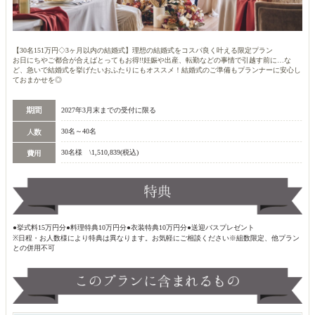
【30名151万円◇3ヶ月以内の結婚式】理想の結婚式をコスパ良く叶える限定プラン
お日にちやご都合が合えばとってもお得!!妊娠や出産、転勤などの事情で引越す前に…な
ど、急いで結婚式を挙げたいおふたりにもオススメ！結婚式のご準備もプランナーに安心し
ておまかせを◎
2027年3月末までの受付に限る
30名～40名
30名様 \1,510,839(税込)
●挙式料15万円分●料理特典10万円分●衣装特典10万円分●送迎バスプレゼント
※日程・お人数様により特典は異なります。お気軽にご相談ください※組数限定、他プラン
との併用不可