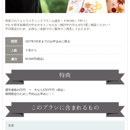
和装でのフォトウェディングプランも誕生！￥99,000～で叶う♪
やむを得ず結婚式の中止やキャンセルをご検討中の方もぜひ1度ご相談ください！
平日限定のため、お得なご金額でのご案内でご用意しております♪
2027年3月末までのお申込みに限る
２名から
99,000円(税込)
通常価格34万円 ⇒ 今なら9万9千円（税込）
期間限定のためご予約はお早めに！！
衣裳