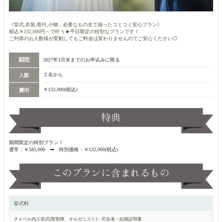
《挙式,衣装,着付,小物…必要なもの全て揃ったコミコミ安心プラン》
税込￥132,000円～で叶う★平日限定の特別なプランです！
ご列席のお人数様が変動してもご料金は変わりませんのでご安心ください◎
2027年3月末までのお申込みに限る
２名から
￥132,000(税込)
期間限定の特別プラン！
通常：￥583,000 ➡ 特別価格：￥132,000(税込)
挙式料
チャペル内人前式(聖歌隊、オルガニスト)・司会者・結婚証明書