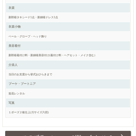
衣裳
新郎様タキシード1点・新婦様ドレス1点
衣裳小物
ベール・グローブ・ヘッド飾り
美容着付
新郎様着付け料・新婦様美容付け(着付け料・ヘアセット・メイク含む）
介添人
当日のお支度から挙式おひらきまで
ブーケ・ブートニア
造花レンタル
写真
１ポーズ２枚仕上げ(サイズ六切)