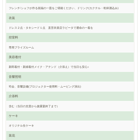
フレンチ/シェフが作る祝福の一皿をご堪能ください、ドリンク(カクテル・乾杯酒込み)
衣装
ドレス２点・タキシード１点 直営衣裳店ラビータで運命の一着を
控室料
専用ブライズルーム
美容着付
新郎着付・新婦着付メイク・アテンド（介添え）で当日も安心♪
音響照明
司会、音響設備(プロジェクター使用料・ムービング演出)
介添料
含む（当日の支度から披露宴終了まで）
ケーキ
オリジナル生ケーキ
装花