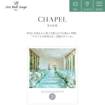
MENU
SNS
ACCESS
本当に大切な人と過ごす柔らかで心地よい時間。
「ゲストとの絆深まる」話題のチャペル。
セントフォレストチャーチ