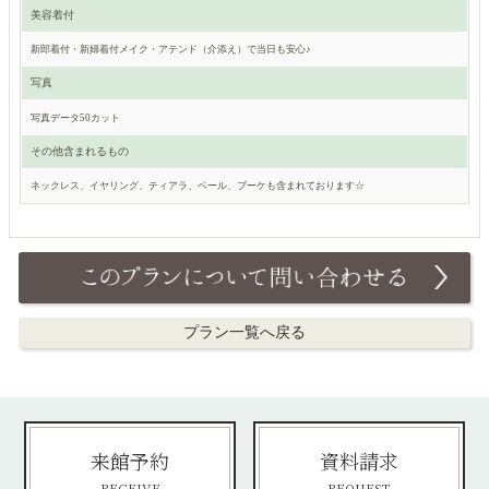
美容着付
新郎着付・新婦着付メイク・アテンド（介添え）で当日も安心♪
写真
写真データ50カット
その他含まれるもの
ネックレス、イヤリング、ティアラ、ベール、ブーケも含まれております☆
プラン一覧へ戻る
来館予約
資料請求
RECEIVE
REQUEST