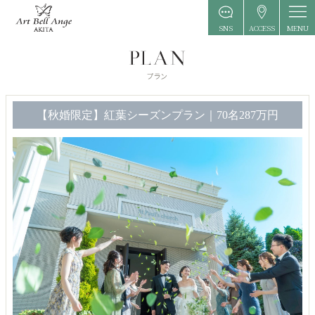
MENU
SNS
ACCESS
【秋婚限定】紅葉シーズンプラン｜70名287万円