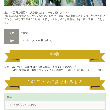
最大100万円ご優待！大人数婚におすすめなご優待プラン！
秋の結婚式を希望されるカップル必見。お料理・衣裳・会場装飾など充実の内容を含んだプ
ランを、100万円ご優待でご案内。大切なゲストと過ごす特別な1日を、賢く準備いただけま
す。
70名様
70名様 2,872,861円（税込）
対象 2027年9月～2027年11月末迄に挙式・披露宴を実施される方
人数・挙式時間・追加オプションにより変動あり。詳しくはお問い合わせください。
挙式
キリスト教式もしくは人前式