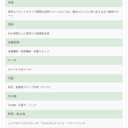
衣装
多彩なブランド＆サイズ展開は全国チェーンならでは。運命のドレスに巡り合えるまで徹底サポ
ート
席料
白を基調とした貸切りの披露宴会場
音響照明
音響機材・照明機材・音響スタッフ
ケーキ
オリジナル生ケーキ
写真
挙式、披露宴スナップ写真（データ）
引出物
引出物・引菓子・バッグ
料理・飲み物
シェフオリジナルフレンチ・ウエルカムドリンク・フリードリンク