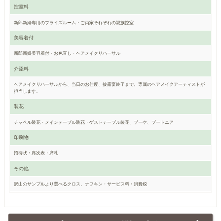
控室料
新郎新婦専用のブライズルーム・ご両家それぞれの親族控室
美容着付
新郎新婦美容着付・お色直し・ヘアメイクリハーサル
介添料
ヘアメイクリハーサルから、当日のお仕度、披露宴終了まで。専属のヘアメイクアーティストが
担当します。
装花
チャペル装花・メインテーブル装花・ゲストテーブル装花、ブーケ、ブートニア
印刷物
招待状・席次表・席札
その他
沢山のサンプルより選べるクロス、ナフキン・サービス料・消費税