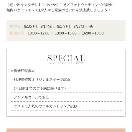
【想い出をカタチに】＼今だからこそ／フォトウェディング相談会
館内ロケーションでお2人やご家族の想い出を沢山残しましょう！
開催日：
8/10(月)、8/14(金)、8/17(月)、8/27(木)...他
開催時間：
10:00～12:00
／
13:00～15:00
／
16:00～18:00
このフェアについている特典
≪御来館特典≫
・料理長特製オリジナルスイーツ試食
(４日前までのご予約に限ります)
・ノンアルコールで安心！
ゲストに人気のウェルカムドリンク試飲