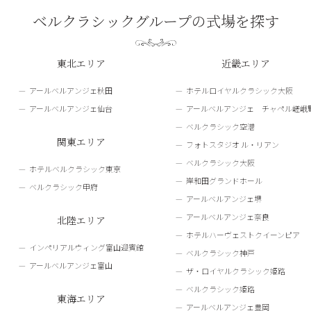
ベルクラシックグループの式場を探す
東北エリア
近畿エリア
アールベルアンジェ秋田
ホテルロイヤルクラシック大阪
アールベルアンジェ仙台
アールベルアンジェ チャペル嵯峨
ベルクラシック空港
関東エリア
フォトスタジオ ル・リアン
ベルクラシック大阪
ホテルベルクラシック東京
岸和田グランドホール
ベルクラシック甲府
アールベルアンジェ堺
アールベルアンジェ奈良
北陸エリア
ホテルハーヴェストクイーンピア
インペリアルウィング富山迎賓館
ベルクラシック神戸
アールベルアンジェ富山
ザ・ロイヤルクラシック姫路
ベルクラシック姫路
東海エリア
アールベルアンジェ豊岡