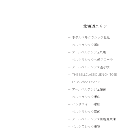
北海道エリア
ホテルベルクラシック北見
ベルクラシック旭川
アールベルアンジェ札幌
ベルクラシック札幌フローラ
アールベルアンジェ苫小牧
THE BELLCLASSIC LIEN CHITOSE
Le Bouchon L’avenir
アールベルアンジェ室蘭
ベルクラシック帯広
インザスイート帯広
ベルクラシック函館
アールベルアンジェ釧路貴賓館
ベルクラシック根室