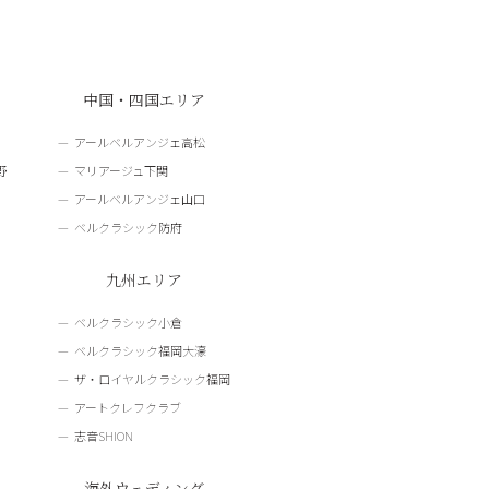
中国・四国エリア
アールベルアンジェ高松
野
マリアージュ下関
アールベルアンジェ山口
ベルクラシック防府
九州エリア
ベルクラシック小倉
ベルクラシック福岡大濠
ザ・ロイヤルクラシック福岡
アートクレフクラブ
志音SHION
海外ウェディング