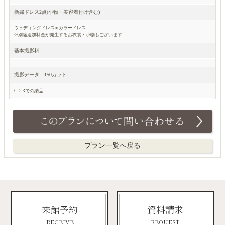
新婦ドレス2点(小物・美容着付け含む)
ウェディングドレスorカラードレス
※別途追加料金が発生するお衣裳・小物もございます
基本撮影料
撮影データ 150カット
CD-Rでの納品
プラン一覧へ戻る
来館予約
資料請求
RECEIVE
REQUEST