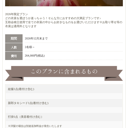
2026年限定プラン
どの衣裳を選ぼうか迷っちゃう！そんな方におすすめの大満足プランです♪
互助会積立使用で全ての衣装の中からお好きなものをお選びいただけます※お取り寄せ等の
衣裳は適用外となります
2026年12月末まで
2名様～
264,000円(税込)
紋服1点(着付け含む)
新郎タキシード1点(着付け含む)
打掛1点（美容着付け含む）
※洋髪の場合は別途追加料金が発生いたします