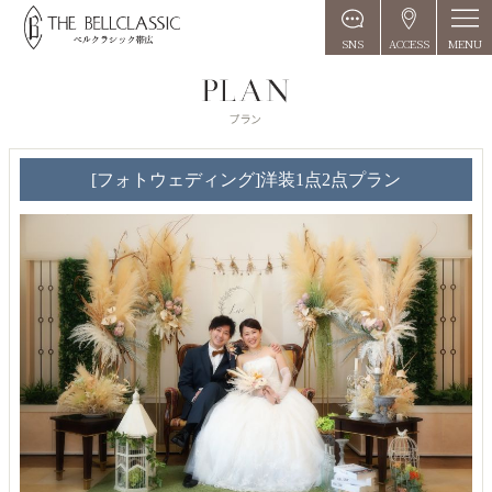
MENU
SNS
ACCESS
[フォトウェディング]洋装1点2点プラン