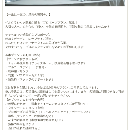
【一生に一度の、最高の瞬間を。】
ベルクラシック防府が贈る「プロポーズプラン」誕生！
大切な人へ、心からの「想い」を伝える瞬間を、特別な舞台で演出しませんか？
チャペルでの感動的なプロポーズ。
煌めくガーデンでのサプライズ演出。
おふたりだけのディナータイムに忍ばせた言葉。
そのすべてを、プロのスタッフが心を込めてお手伝いします！
基本プラン（¥44,000 税込）
【プランに含まれるもの】
・チャペル使用料（ブライズルーム、披露宴会場も選べます）
・フルコースディナー（2名分）
・乾杯用ドリンク
・花束（バラ12本＋カスミ草）
・演出料（スタッフのサポート付き）
※お食事を希望されない場合は22,000円のプランもご用意しております。
※お申込みは、希望日の10日前まにでお願いいたします。また、希望日に利用できない可能
性もございますので、一度お問い合わせください。
【オプション＆お打合せ内容】
ご希望に合わせて、演出やアイテムのカスタマイズが可能です！
・タキシードレンタル（有料）
・プロポーズの場所選び（チャペル／バンケット／ガーデン etc.）
・演出（マッピング、映像演出など）
・花束の内容変更（本数追加や色変更もOK）
・指輪の事前お預かり
・当日の流れの詳細打合せ