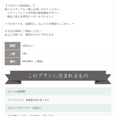
【プロポーズ成功後は…】
私たちスタッフも一緒にお祝いさせてください♪
・スマートフォンでの写真＆動画撮影サポート
・婚礼に使える特別クーポンをプレゼント
〜プロポーズも、結婚式も。おふたりの物語をここから。〜
まずはお気軽にご相談ください。
あなたの想いを、最高のカタチで叶えます。
2025.6.1～
2名～
¥44,000〜（ 税込）
チャペル使用料
ブライズルーム、披露宴会場も選べます
フルコースディナー（2名分）