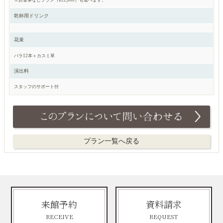
※お食事なしプラン（¥22,000）も選べます。
乾杯用ドリンク
花束
バラ12本＋カスミ草
演出料
スタッフのサポート付
プラン一覧へ戻る
来館予約
資料請求
RECEIVE
REQUEST