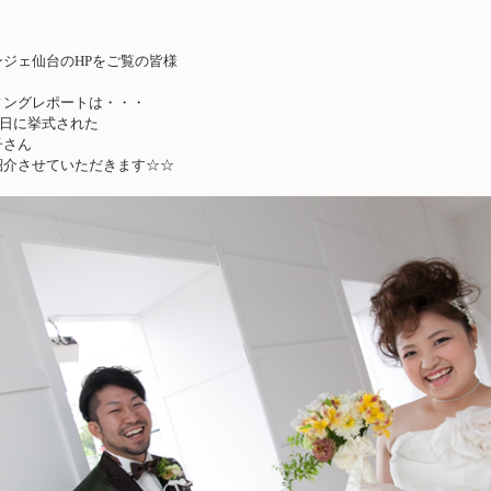
ジェ仙台のHPをご覧の皆様
！
ィングレポートは・・・
29日に挙式された
子さん
紹介させていただきます☆☆