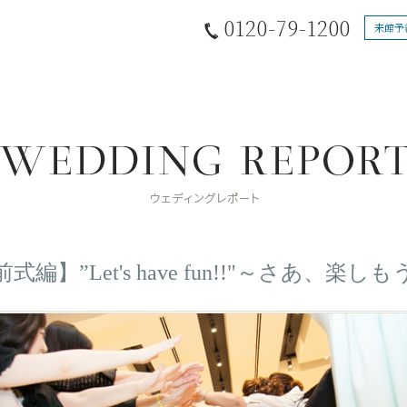
0120-79-1200
来館予
式編】”Let's have fun!!"～さあ、楽し