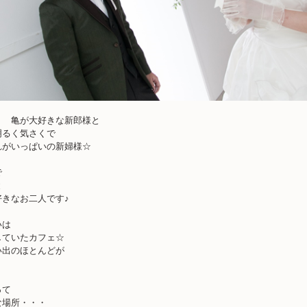
く 亀が大好きな新郎様と
明るく気さくで
れがいっぱいの新婦様☆
で
と
好きなお二人です♪
いは
していたカフェ☆
い出のほとんどが
って
な場所・・・