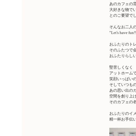
あのカフェの
大好きな物で
とのご要望でし
そんなお二人
”Let's have
おふたりのト
そのふたつで
おふたりらし
堅苦しくなく
アットホーム
笑顔いっぱい
そしていつも
あの思い出の
空間を創り上
そのカフェの
おふたりのイ
精一杯お手伝