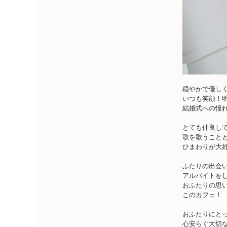
穏やかで優し
いつも笑顔！
結婚式への憧
とても仲良し
歌を歌うこと
ひまわりが大
ふたりの出会
アルバイトを
おふたりの思
このカフェ！
おふたりにと
心安らぐ大切