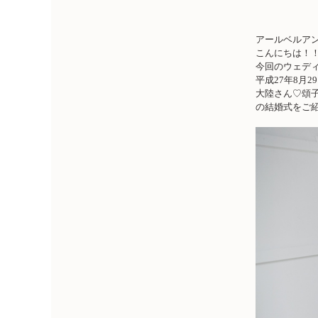
アールベルアン
こんにちは！
今回のウェデ
平成27年8月
大陸さん♡頌
の結婚式をご