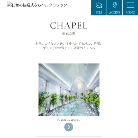
MENU
SNS
ACCESS
本当に大切な人と過ごす柔らかで心地よい時間。
「ゲストとの絆深まる」話題のチャペル。
CHAPEL～AMOUR～