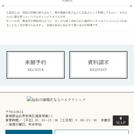
人前式とは、特定の宗教の前ではなく、親や親族や友人などに立会人として列席してもらい、その人
たちに愛を誓うというウエディングスタイルです。
チャペル式・教会式や神前式のように、古くから続く決められた儀式やシチュエーションにとらわれ
ることなく式が挙げられますし、会場も好みに合わせて選べるのが特徴です。
来館予約
資料請求
RECEIVE
REQUEST
〒984-0824
宮城県仙台市若林区遠見塚東2-1
営業時間／［平日］10：30～19：00 ［土日祝］9：00～19：00 休館日
／毎週水曜日、年末年始