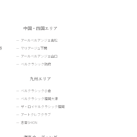
中国・四国エリア
アールベルアンジェ高松
野
マリアージュ下関
アールベルアンジェ山口
ベルクラシック防府
九州エリア
ベルクラシック小倉
ベルクラシック福岡大濠
ザ・ロイヤルクラシック福岡
アートクレフクラブ
志音SHION