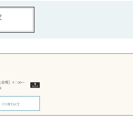
求
土日祝］9：00～
始
ム
CONTACT