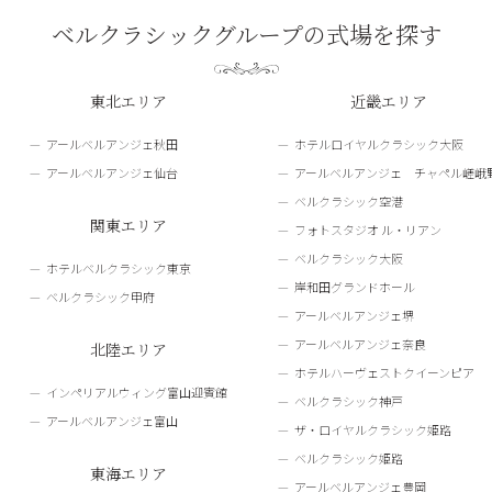
ベルクラシックグループの式場を探す
東北エリア
近畿エリア
アールベルアンジェ秋田
ホテルロイヤルクラシック大阪
アールベルアンジェ仙台
アールベルアンジェ チャペル嵯峨
ベルクラシック空港
関東エリア
フォトスタジオ ル・リアン
ベルクラシック大阪
ホテルベルクラシック東京
岸和田グランドホール
ベルクラシック甲府
アールベルアンジェ堺
アールベルアンジェ奈良
北陸エリア
ホテルハーヴェストクイーンピア
インペリアルウィング富山迎賓館
ベルクラシック神戸
アールベルアンジェ富山
ザ・ロイヤルクラシック姫路
ベルクラシック姫路
東海エリア
アールベルアンジェ豊岡