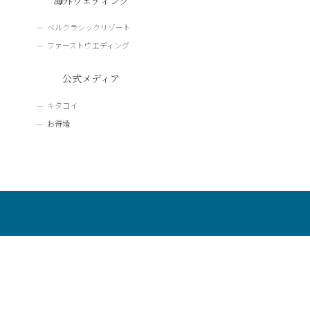
海外ウェディング
ベルクラシックリゾート
ファーストウエディング
公式メディア
キタコイ
お得婚