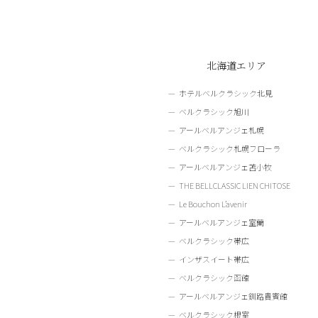
北海道エリア
ホテルベルクラシック北見
ベルクラシック旭川
アールベルアンジェ札幌
ベルクラシック札幌フローラ
アールベルアンジェ苫小牧
THE BELLCLASSIC LIEN CHITOSE
Le Bouchon L’avenir
アールベルアンジェ室蘭
ベルクラシック帯広
インザスイート帯広
ベルクラシック函館
アールベルアンジェ釧路貴賓館
ベルクラシック根室