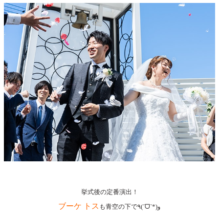
挙式後の定番演出！
ブーケ トス
も青空の下で٩(ˊᗜˋ*)و