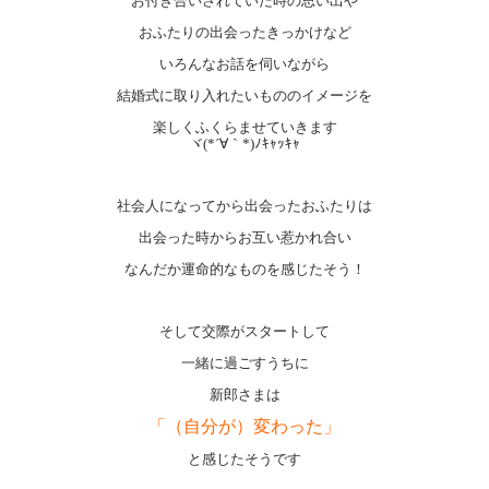
お付き合いされていた時の思い出や
おふたりの出会ったきっかけなど
いろんなお話を伺いながら
結婚式に取り入れたいもののイメージを
楽しくふくらませていきます
ヾ(*´∀｀*)ﾉｷｬｯｷｬ
社会人になってから出会ったおふたりは
出会った時からお互い惹かれ合い
なんだか運命的なものを感じたそう！
そして交際がスタートして
一緒に過ごすうちに
新郎さまは
「（自分が）変わった」
と感じたそうです