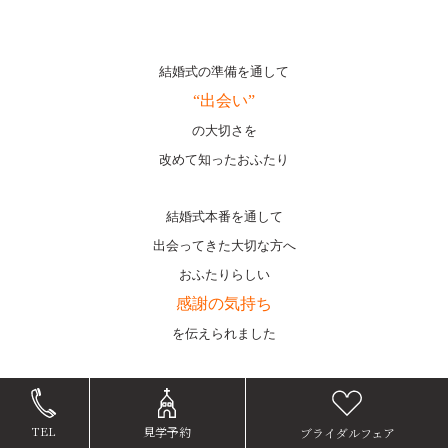
結婚式の準備を通して
“出会い”
の大切さを
改めて知ったおふたり
結婚式本番を通して
出会ってきた大切な方へ
おふたりらしい
感謝の気持ち
を伝えられました
南さん 友里絵さん
TEL
見学予約
ブライダルフェア
いつもおふたりととっても楽しく