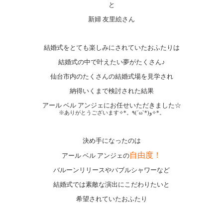
と
新婦 友里絵さん
結婚式をとても楽しみにされていたおふたりは
結婚式の中で叶えたい夢がたくさん♪
仙台市内のたくさんの結婚式場を見学され
納得いくまで検討された結果
アール ベル アンジェにお任せいただきました☆
※ありがとうございます✧*。٩(ˊωˋ*)و✧*。
決め手になったのは
自由度！
アール ベル アンジェの
バルーンリリースやバブルシャワーなど
結婚式では素敵な演出にこだわりたいと
希望されていたおふたり