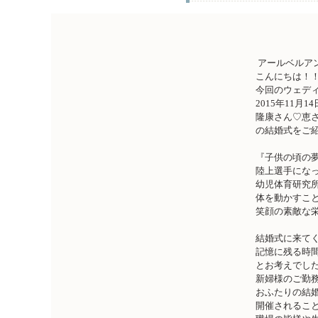
アールベルア
こんにちは！
今回のウェデ
2015年11月
隆康さん♡恵
の結婚式をご
『子供の頃の
陸上選手にな
幼児体育研究
体を動かすこ
笑顔の素敵な
結婚式に来て
記憶に残る時
とお考えでし
新婦様のご勤
おふたりの結
開催されるこ