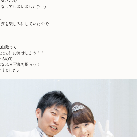
生徒さんを
なってしまいました(>_<)
は
ス姿を楽しみにしていたので
・
沢山撮って
人たちにお見せしよう！！
を込めて
になれる写真を撮ろう！
りました♪