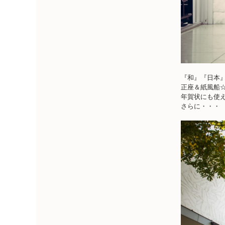
『和』『日本
正座＆紙風船
年賀状にも使え
さらに・・・