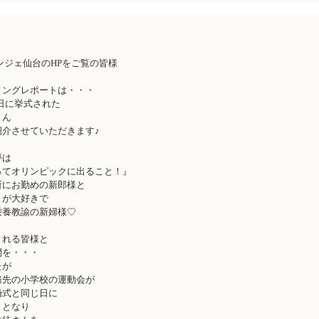
ンジェ仙台のHPをご覧の皆様
！
ィングレポートは・・・
14日に挙式された
さん
紹介させていただきます♪
夢は
ってオリンピックに出ること！』
所にお勤めの新郎様と
とが大好きで
栄養教諭の新婦様♡
くれる皆様と
間を・・・
たが
務先の小学校の運動会が
婚式と同じ日に
ととなり