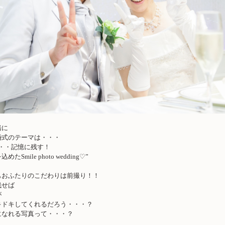
緒に
婚式のテーマは・・・
・・記憶に残す！
Smile photo wedding♡”
もおふたりのこだわりは前撮り！！
残せば
が
キドキしてくれるだろう・・・？
になれる写真って・・・？