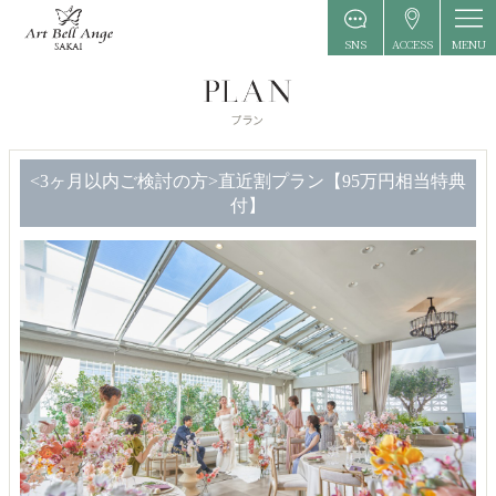
MENU
SNS
ACCESS
<3ヶ月以内ご検討の方>直近割プラン【95万円相当特典
付】