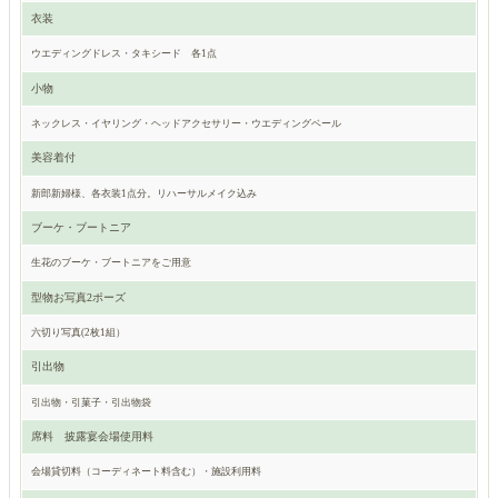
衣装
ウエディングドレス・タキシード 各1点
小物
ネックレス・イヤリング・ヘッドアクセサリー・ウエディングベール
美容着付
新郎新婦様、各衣装1点分。リハーサルメイク込み
ブーケ・ブートニア
生花のブーケ・ブートニアをご用意
型物お写真2ポーズ
六切り写真(2枚1組）
引出物
引出物・引菓子・引出物袋
席料 披露宴会場使用料
会場貸切料（コーディネート料含む）・施設利用料