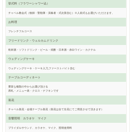
挙式料（フラワーシャワー込）
チャペル教会式（牧師・聖歌隊・演奏者・式次第含む）※人前式もお選びいただけます。
お料理
フレンチフルコース
フリードリンク・ウェルカムドリンク
乾杯酒・ソフトドリンク・ビール・焼酎・日本酒・赤白ワイン・カクテル
ウェディングケーキ
ウェディングケーキ・ケーキ入刀,ファーストバイト含む
テーブルコーディネート
豊富な種類の中からお選び頂ける
席札・メニュー表・クロス・ナフキンです
装花
チャペル装花・会場テーブル装花（装花は全て生花にてご用意させて頂きます）
音響照明 カラオケ マイク
ブライダルサウンド、カラオケ、マイク、照明使用料