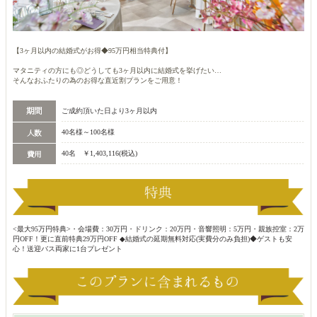
【3ヶ月以内の結婚式がお得◆95万円相当特典付】
マタニティの方にも◎どうしても3ヶ月以内に結婚式を挙げたい…
そんなおふたりの為のお得な直近割プランをご用意！
ご成約頂いた日より3ヶ月以内
40名様～100名様
40名 ￥1,403,116(税込)
<最大95万円特典>・会場費：30万円・ドリンク：20万円・音響照明：5万円・親族控室：2万
円OFF！更に直前特典29万円OFF ◆結婚式の延期無料対応(実費分のみ負担)◆ゲストも安
心！送迎バス両家に1台プレゼント