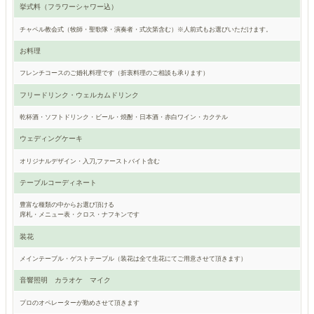
挙式料（フラワーシャワー込）
チャペル教会式（牧師・聖歌隊・演奏者・式次第含む）※人前式もお選びいただけます。
お料理
フレンチコースのご婚礼料理です（折衷料理のご相談も承ります）
フリードリンク・ウェルカムドリンク
乾杯酒・ソフトドリンク・ビール・焼酎・日本酒・赤白ワイン・カクテル
ウェディングケーキ
オリジナルデザイン・入刀,ファーストバイト含む
テーブルコーディネート
豊富な種類の中からお選び頂ける
席札・メニュー表・クロス・ナフキンです
装花
メインテーブル・ゲストテーブル（装花は全て生花にてご用意させて頂きます）
音響照明 カラオケ マイク
プロのオペレーターが勤めさせて頂きます