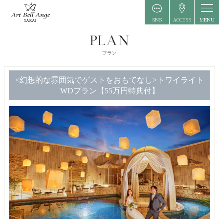
MENU
SNS
ACCESS
<幻想的な雰囲気でゲストをおもてなし>トワイライト
WDプラン【55万円特典付】