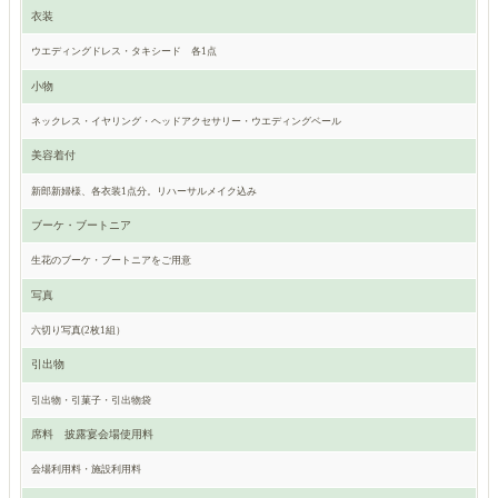
衣装
ウエディングドレス・タキシード 各1点
小物
ネックレス・イヤリング・ヘッドアクセサリー・ウエディングベール
美容着付
新郎新婦様、各衣装1点分。リハーサルメイク込み
ブーケ・ブートニア
生花のブーケ・ブートニアをご用意
写真
六切り写真(2枚1組）
引出物
引出物・引菓子・引出物袋
席料 披露宴会場使用料
会場利用料・施設利用料