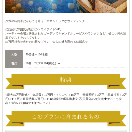
夕方の時間帯だからこそ叶う！ロマンチックなウェディング
幻想的な雰囲気が魅力のトワイライトWD。
パーティー会場と併設されたガーデンでキャンドルサービスやランタンなど、優しい光の演
出でゲストをおもてなし。
55万円相当特典付のお得なプランで大人の魅力溢れる結婚式を
50名様～100名様
50名 ¥2,398,704(税込）～
<最大55万円特典>・会場費：15万円・ドリンク：18万円・音響照明：3万円・親族控室：2万
円OFF！更に直前特典12万円OFF ◆結婚式の延期無料対応(実費分のみ負担)◆ゲストも安
心！送迎バス両家に1台プレゼント