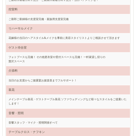
控室料
ご新郎ご新婦様の支度室完備・親族用支度室完備
リハーサルメイク
花嫁様の当日のヘアスタイル&メイクを事前に美容スタイリストよりご相談させて頂きます
ゲスト待合室
フォトブースも完備！ その他更衣室や受付スペースも完備！ 一軒家貸し切りの
贅沢スペース
介添料
当日のお支度からご披露宴お披楽喜までフルサポート！
装花
メインテーブル装花・ゲストテーブル装花 ソファウェディングなど様々なスタイルをご提案いた
します！
音響・照明
音響スタッフ・マイク・照明関係すべて
テーブルクロス・ナフキン