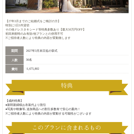
【27年3月までのご結婚式をご検討の方】
特別に1日1件貸切
その他ドレスタキシード等特典多数あり【最大50万円OFF】
初回来館時のみ有効/他プランとの併用不可
※ご招待者人数により特典の内容が変動致します
2027年3月末日迄の挙式
30名
\1,675,802
【成約特典】
●新郎新婦様お衣装代より割引
●写真や映像等､追加商品への割引多数有で安心の案内！
※ご招待者人数により特典の内容が変動する可能性がございます