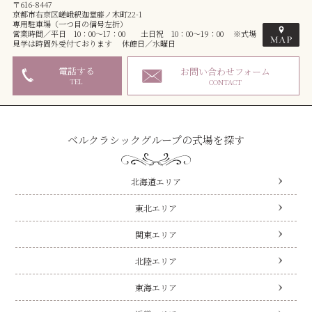
〒616-8447
京都市右京区嵯峨釈迦堂藤ノ木町22-1
専用駐車場（一つ目の信号左折）
営業時間／平日 10：00～17：00 土日祝 10：00～19：00 ※式場
見学は時間外受付ております 休館日／水曜日
電話する
お問い合わせフォーム
TEL
CONTACT
ベルクラシックグループの式場を探す
北海道エリア
東北エリア
関東エリア
北陸エリア
東海エリア