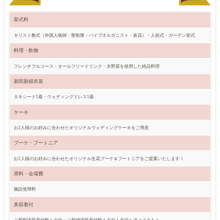
挙式料
キリスト教式（外国人牧師・聖歌隊・パイプオルガニスト・装花）・人前式・ガーデン挙式
料理・飲物
フレンチフルコース・オールフリードリンク・京野菜を使用した絶品料理
新郎新婦衣装
タキシード1着・ウェディングドレス1着
ケーキ
お2人様のお好みに合わせたオリジナルウェディングケーキをご用意
ブーケ・ブートニア
お2人様のお好みに合わせたオリジナル生花ブーケ＆ブートニアをご提案いたします！
席料・会場費
施設使用料
美容着付
ご新郎洋装着付料１点分・ご新婦洋装着付料１点分！当日ヘアメイクも！