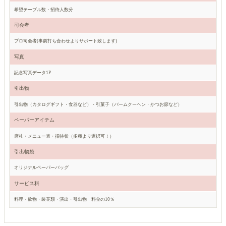
希望テーブル数・招待人数分
司会者
プロ司会者(事前打ち合わせよりサポート致します)
写真
記念写真データ1P
引出物
引出物（カタログギフト・食器など）・引菓子（バームクーヘン・かつお節など）
ペーパーアイテム
席札・メニュー表・招待状（多種より選択可！）
引出物袋
オリジナルペーパーバッグ
サービス料
料理・飲物・装花類・演出・引出物 料金の10％