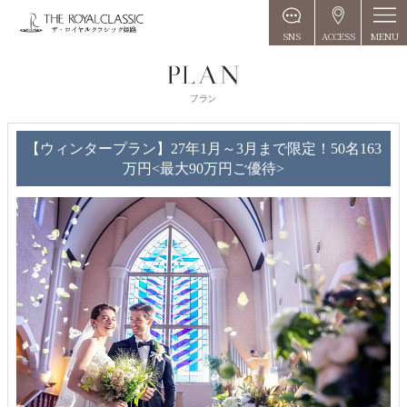
MENU
SNS
ACCESS
【ウィンタープラン】27年1月～3月まで限定！50名163
万円<最大90万円ご優待>