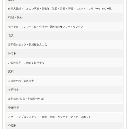
外国人牧師・オルガン演奏・聖歌隊・装花・音響・照明・スポット・フラワーシャワー込
料理・飲物
和洋折衷・フレンチ・日本料理から選択可能◆フリードリンク込
衣裳
新郎様衣裳１点・新婦様衣裳１点
控室料
ご親族控室（ご両家１部屋ずつ）
席料
会場使用料・親族控室
美容着付
新郎着付料1点・新婦着付料1点
音響照明
スクリーンプロジェクター・音響・照明・カラオケ・マイク・スポット
介添料