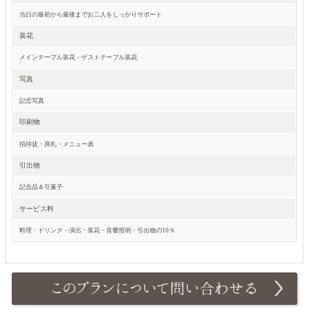
当日の最初から最後までお二人をしっかりサポート
装花
メインテーブル装花・ゲストテーブル装花
写真
記念写真
印刷物
招待状・席札・メニュー表
引出物
記念品＆引菓子
サービス料
料理・ドリンク・演出・装花・音響照明・引出物の10％