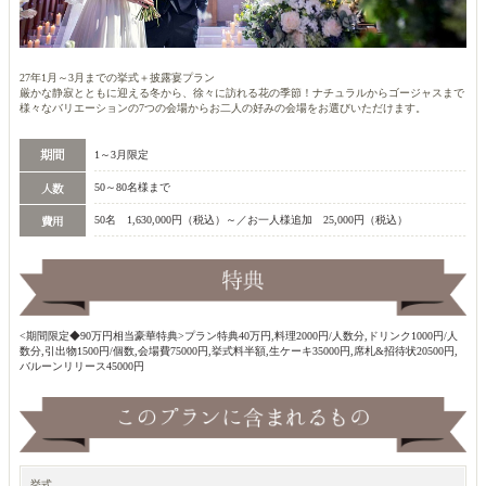
27年1月～3月までの挙式＋披露宴プラン
厳かな静寂とともに迎える冬から、徐々に訪れる花の季節！ナチュラルからゴージャスまで
様々なバリエーションの7つの会場からお二人の好みの会場をお選びいただけます。
1～3月限定
50～80名様まで
50名 1,630,000円（税込）～／お一人様追加 25,000円（税込）
<期間限定◆90万円相当豪華特典>プラン特典40万円,料理2000円/人数分,ドリンク1000円/人
数分,引出物1500円/個数,会場費75000円,挙式料半額,生ケーキ35000円,席札&招待状20500円,
バルーンリリース45000円
挙式