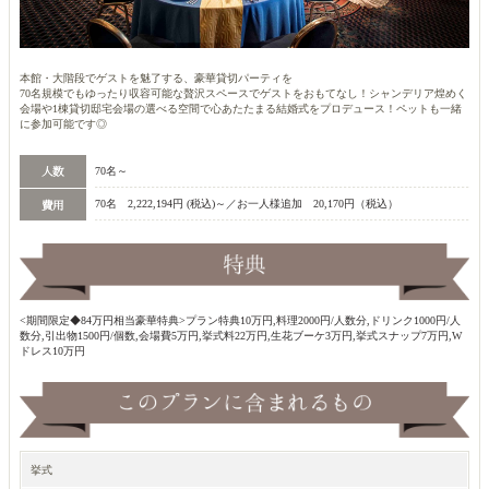
本館・大階段でゲストを魅了する、豪華貸切パーティを
70名規模でもゆったり収容可能な贅沢スペースでゲストをおもてなし！シャンデリア煌めく
会場や1棟貸切邸宅会場の選べる空間で心あたたまる結婚式をプロデュース！ペットも一緒
に参加可能です◎
70名～
70名 2,222,194円 (税込)～／お一人様追加 20,170円（税込）
<期間限定◆84万円相当豪華特典>プラン特典10万円,料理2000円/人数分,ドリンク1000円/人
数分,引出物1500円/個数,会場費5万円,挙式料22万円,生花ブーケ3万円,挙式スナップ7万円,W
ドレス10万円
挙式