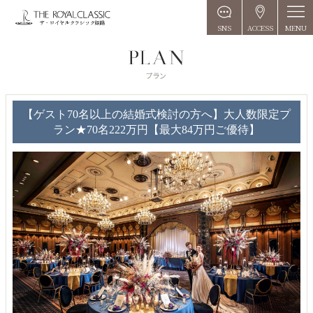
MENU
SNS
ACCESS
【ゲスト70名以上の結婚式検討の方へ】大人数限定プ
ラン★70名222万円【最大84万円ご優待】