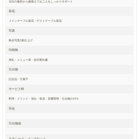
当日の最初から最後までお二人をしっかりサポート
装花
メインテーブル装花・ゲストテーブル装花
写真
集合写真2枚仕上げ
印刷物
席札・メニュー表・挙式誓約書
引出物
記念品・引菓子
サービス料
料理・ドリンク・演出・装花・音響照明・引出物の10％
司会
引出物袋
タキシード・メンズセット