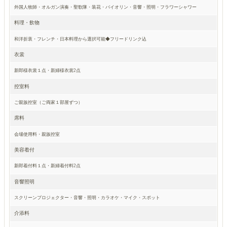
外国人牧師・オルガン演奏・聖歌隊・装花・バイオリン・音響・照明・フラワーシャワー
料理・飲物
和洋折衷・フレンチ・日本料理から選択可能◆フリードリンク込
衣裳
新郎様衣裳１点・新婦様衣裳2点
控室料
ご親族控室（ご両家１部屋ずつ）
席料
会場使用料・親族控室
美容着付
新郎着付料１点・新婦着付料2点
音響照明
スクリーンプロジェクター・音響・照明・カラオケ・マイク・スポット
介添料