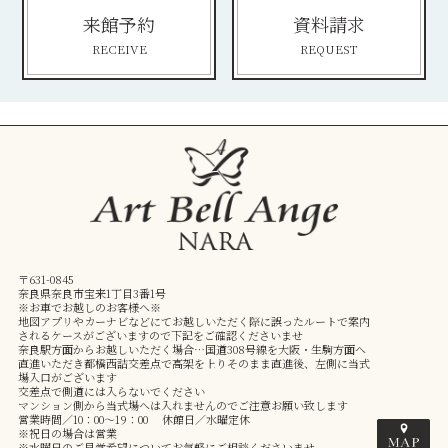
来館予約
資料請求
RECEIVE
REQUEST
〒631-0845
奈良県奈良市宝来1丁目3番1号
※お車でお越しのお客様へ※
地図アプリやカーナビなどにてお越しいただく際に誤ったルートで案内
されるケースがございますので下記をご確認くださいませ
奈良駅方面からお越しいただく場合…国道308号線を大阪・生駒方面へ
直進いただき都橋西詰交差点で高架を上りそのまま直進後、左側に当式
場入口がございます
交差点で側道には入らないでください
マンション側から当式場へは入れませんのでご注意お願い致します
営業時間／10：00～19：00 休館日／水曜定休
※祝日の場合は営業
※水曜日のご見学希望についてお気軽にご相談くださいませ。