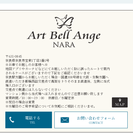
〒631-0845
奈良県奈良市宝来1丁目3番1号
※お車でお越しのお客様へ※
地図アプリやカーナビなどにてお越しいただく際に誤ったルートで案内
されるケースがございますので下記をご確認くださいませ
奈良駅方面からお越しいただく場合…国道308号線を大阪・生駒方面へ
直進いただき都橋西詰交差点で高架を上りそのまま直進後、左側に当式
場入口がございます
交差点で側道には入らないでください
マンション側から当式場へは入れませんのでご注意お願い致します
営業時間／10：00～19：00 休館日／水曜定休
※祝日の場合は営業
※水曜日のご見学希望についてお気軽にご相談くださいませ。
電話する
お問い合わせフォーム
TEL
CONTACT