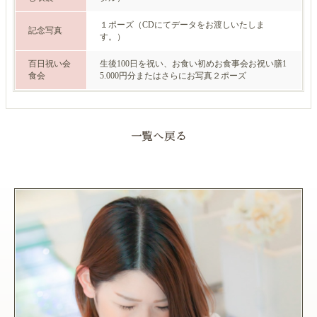
１ポーズ（CDにてデータをお渡しいたしま
記念写真
す。）
百日祝い会
生後100日を祝い、お食い初めお食事会お祝い膳1
食会
5.000円分またはさらにお写真２ポーズ