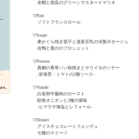
水蛸と胡瓜のグリーンマスタードマリネ
▽Pain
ソフトフランスロール
▽Soupe
東かぐら焼き茄子と道産豆乳の冷製ポタージュ
合鴨と葱ののブロシェット
▽Poisson
真鯛の香草パン粉焼きとヤリイカのソテー
-岩海苔・トマトの2種ソース-
▽Viande
白老和牛腿肉のロースト
飴色オニオンと2種の薬味
-ヒマラヤ海塩とレフォール-
▽Dessert
アイスチョコレートフォンデュ
七種のスイーツ