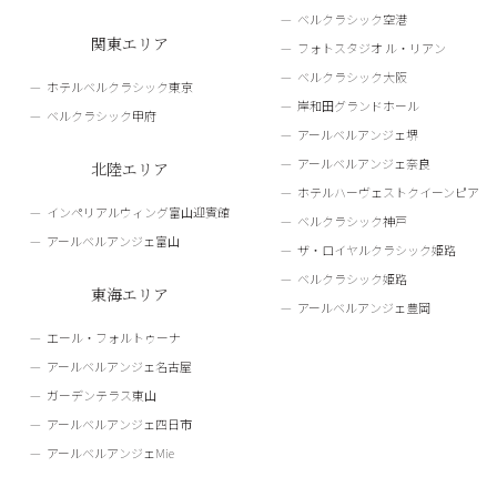
ベルクラシック空港
関東エリア
フォトスタジオ ル・リアン
ベルクラシック大阪
ホテルベルクラシック東京
岸和田グランドホール
ベルクラシック甲府
アールベルアンジェ堺
アールベルアンジェ奈良
北陸エリア
ホテルハーヴェストクイーンピア
インペリアルウィング富山迎賓館
ベルクラシック神戸
アールベルアンジェ富山
ザ・ロイヤルクラシック姫路
ベルクラシック姫路
東海エリア
アールベルアンジェ豊岡
エール・フォルトゥーナ
アールベルアンジェ名古屋
ガーデンテラス東山
アールベルアンジェ四日市
アールベルアンジェMie