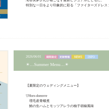
滝谷美夢さんが着こなす最新ビジュアルとともに、
特別な一日をより印象的に彩る「ファイターズドレス
2026/06/01
☀…Summer Menu…☀
【夏限定のウェディングメニュー】
▽Hors-doeuvre
増毛産青螺煮
鮪の生ハムとモッツアレラの柚子胡椒風味