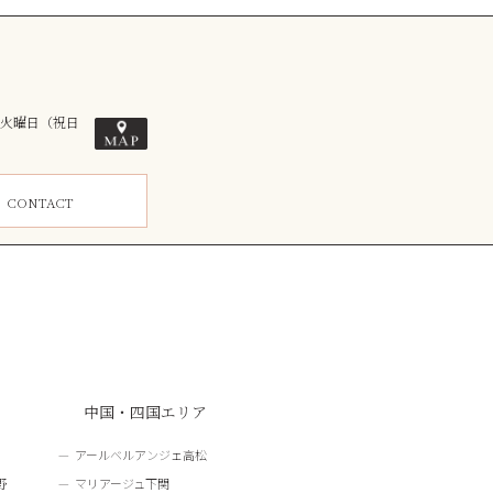
毎週火曜日（祝日
ム
CONTACT
中国・四国エリア
アールベルアンジェ高松
野
マリアージュ下関