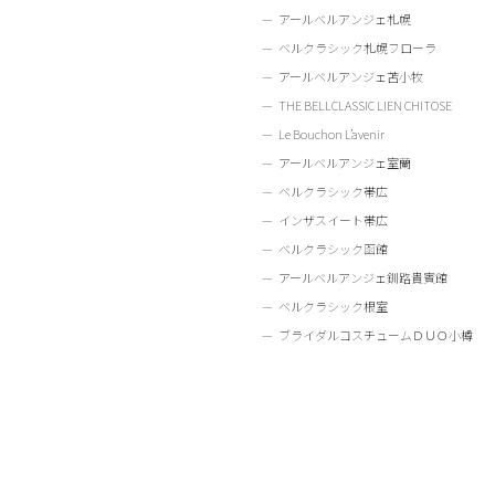
アールベルアンジェ札幌
ベルクラシック札幌フローラ
アールベルアンジェ苫小牧
THE BELLCLASSIC LIEN CHITOSE
Le Bouchon L’avenir
アールベルアンジェ室蘭
ベルクラシック帯広
インザスイート帯広
ベルクラシック函館
アールベルアンジェ釧路貴賓館
ベルクラシック根室
ブライダルコスチュームＤＵＯ小樽