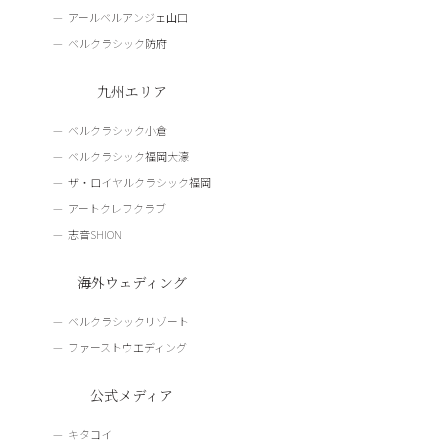
アールベルアンジェ山口
ベルクラシック防府
九州エリア
ベルクラシック小倉
ベルクラシック福岡大濠
ザ・ロイヤルクラシック福岡
アートクレフクラブ
志音SHION
海外ウェディング
ベルクラシックリゾート
ファーストウエディング
公式メディア
キタコイ