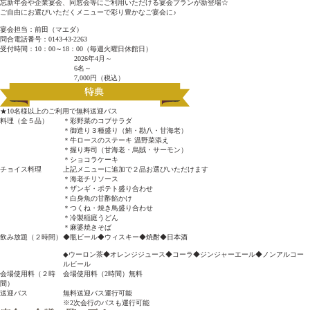
忘新年会や企業宴会、同窓会等にご利用いただける宴会プランが新登場☆
ご自由にお選びいただくメニューで彩り豊かなご宴会に♪
宴会担当：前田（マエダ）
問合電話番号：0143-43-2263
受付時間：10：00～18：00（毎週火曜日休館日）
2026年4月～
6名～
7,000円（税込）
★10名様以上のご利用で無料送迎バス
料理（全５品）
＊彩野菜のコブサラダ
＊御造り３種盛り（鮪・勘八・甘海老）
＊牛ロースのステーキ 温野菜添え
＊握り寿司（甘海老・烏賊・サーモン）
＊ショコラケーキ
チョイス料理
上記メニューに追加で２品お選びいただけます
＊海老チリソース
＊ザンギ・ポテト盛り合わせ
＊白身魚の甘酢餡かけ
＊つくね・焼き鳥盛り合わせ
＊冷製稲庭うどん
＊麻婆焼きそば
飲み放題（２時間）
◆瓶ビール◆ウィスキー◆焼酎◆日本酒
◆ウーロン茶◆オレンジジュース◆コーラ◆ジンジャーエール◆ノンアルコー
ルビール
会場使用料（２時
会場使用料（2時間）無料
間）
送迎バス
無料送迎バス運行可能
※2次会行のバスも運行可能