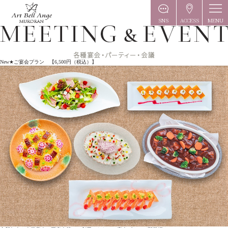
MENU
SNS
ACCESS
New★ご宴会プラン 【6,500円（税込）】