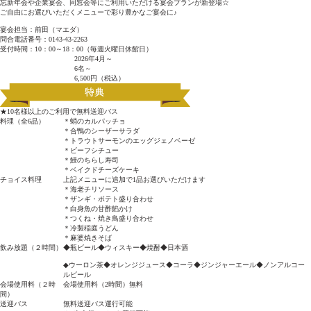
忘新年会や企業宴会、同窓会等にご利用いただける宴会プランが新登場☆
ご自由にお選びいただくメニューで彩り豊かなご宴会に♪
宴会担当：前田（マエダ）
問合電話番号：0143-43-2263
受付時間：10：00～18：00（毎週火曜日休館日）
2026年4月～
6名～
6,500円（税込）
★10名様以上のご利用で無料送迎バス
料理（全6品）
＊蛸のカルパッチョ
＊合鴨のシーザーサラダ
＊トラウトサーモンのエッグジェノベーゼ
＊ビーフシチュー
＊鰻のちらし寿司
＊ベイクドチーズケーキ
チョイス料理
上記メニューに追加で1品お選びいただけます
＊海老チリソース
＊ザンギ・ポテト盛り合わせ
＊白身魚の甘酢餡かけ
＊つくね・焼き鳥盛り合わせ
＊冷製稲庭うどん
＊麻婆焼きそば
飲み放題（２時間）
◆瓶ビール◆ウィスキー◆焼酎◆日本酒
◆ウーロン茶◆オレンジジュース◆コーラ◆ジンジャーエール◆ノンアルコー
ルビール
会場使用料（２時
会場使用料（2時間）無料
間）
送迎バス
無料送迎バス運行可能