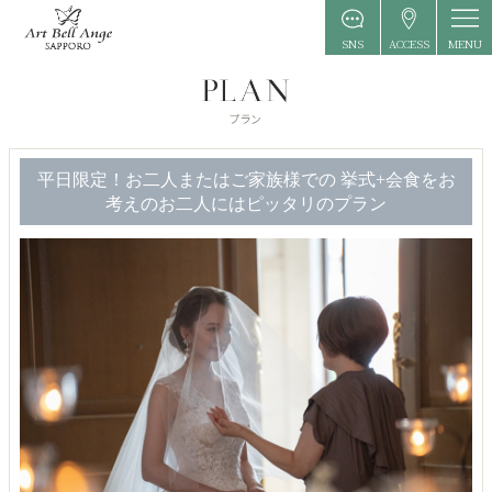
MENU
SNS
ACCESS
平日限定！お二人またはご家族様での 挙式+会食をお
考えのお二人にはピッタリのプラン