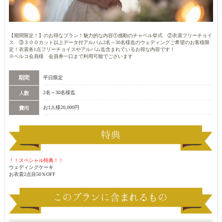
【期間限定！】のお得なプラン！魅力的な内容①感動のチャペル挙式 ②衣裳フリーチョイ
ス ③３００カット以上データ付アルバム2名～30名様迄のウェディングご希望のお客様限
定！衣裳各1点フリーチョイスやアルバム迄含まれているお得な内容です！
※ベルコ会員様 会員券一口まで利用可能でございます
平日限定
2名～30名様迄
お1人様20,000円
！！スペシャル特典！！
ウェディングケーキ
お衣裳2点目50％OFF