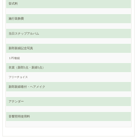
挙式料
施行装飾費
当日スナップアルバム
新郎新婦記念写真
１P2枚組
衣裳（新郎1点・新婦1点）
フリーチョイス
新郎新婦着付・ヘアメイク
アテンダー
音響照明使用料