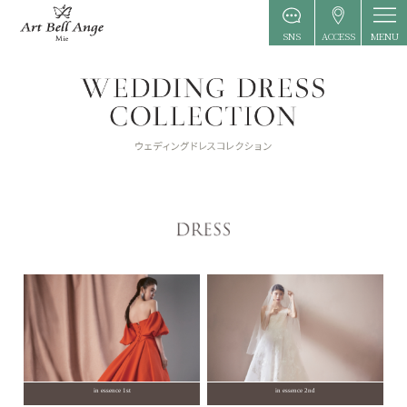
MENU
SNS
ACCESS
in essence 1st
in essence 2nd