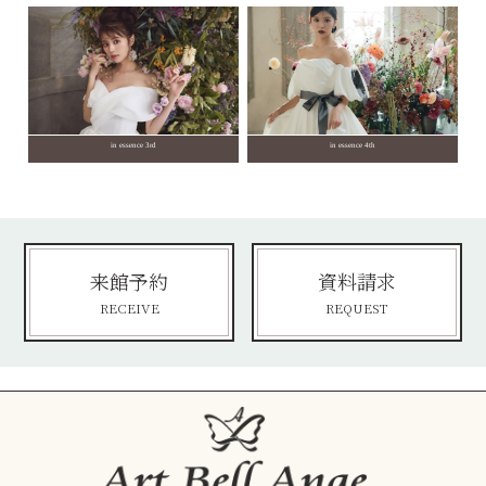
in essence 3rd
in essence 4th
来館予約
資料請求
RECEIVE
REQUEST