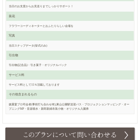
当日のお支度からお見送りまでしっかりサポート！
装花
フラワーコーディネーターとおふたりらしい会場を
写真
当日スナップデータ(挙式のみ)
引出物
引出物(記念品)・引き菓子・オリジナルバック
サービス料
サービス料として15％頂戴しております
その他含まれるもの
披露宴プロ司会者(事前打ち合わせ有),東山公園駅送迎バス・プロジェクションマッピング・オー
プニングMP・音楽噴水・新郎新婦衣装小物・オリジナル入園券