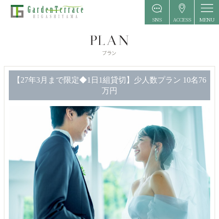
MENU
SNS
ACCESS
【27年3月まで限定◆1日1組貸切】少人数プラン 10名76
万円