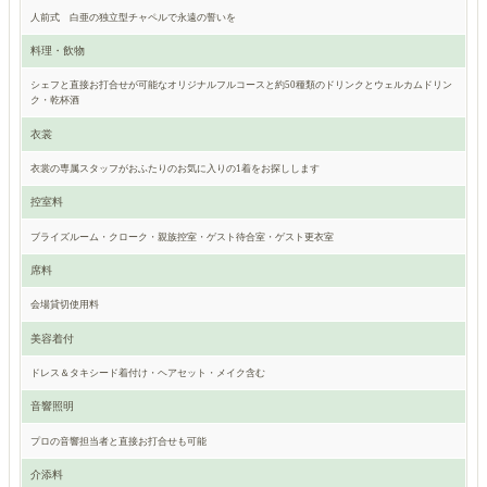
人前式 白亜の独立型チャペルで永遠の誓いを
料理・飲物
シェフと直接お打合せが可能なオリジナルフルコースと約50種類のドリンクとウェルカムドリン
ク・乾杯酒
衣裳
衣裳の専属スタッフがおふたりのお気に入りの1着をお探しします
控室料
ブライズルーム・クローク・親族控室・ゲスト待合室・ゲスト更衣室
席料
会場貸切使用料
美容着付
ドレス＆タキシード着付け・ヘアセット・メイク含む
音響照明
プロの音響担当者と直接お打合せも可能
介添料