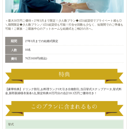
＜最大59万円ご優待＞27年3月まで限定！少人数プラン◆1日1組貸切でプライベート感も◎
＼期間限定◆少人数プラン／1日1組貸切も可能！打合せ回数も少なく、短期間でのご準備も
可能！ご家族・ご親族中心のアットホームな結婚式をご検討の方へ。
27年3月までの結婚式限定
10名
76万1650円(税込)
【豪華特典】ドリンク割引,お料理ランクUP,引き出物割引,当日挙式スナップデータ,挙式料
金,新郎新婦様衣装各1点,限定特典10万円分の合計59.3万円ご優待付き！
挙式