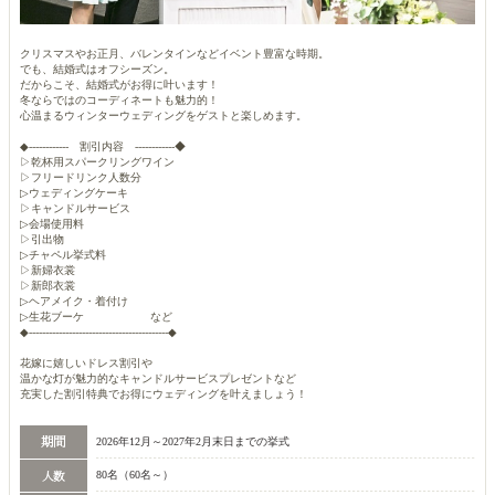
クリスマスやお正月、バレンタインなどイベント豊富な時期。
でも、結婚式はオフシーズン。
だからこそ、結婚式がお得に叶います！
冬ならではのコーディネートも魅力的！
心温まるウィンターウェディングをゲストと楽しめます。
◆------------ 割引内容 ------------◆
▷乾杯用スパークリングワイン
▷フリードリンク人数分
▷ウェディングケーキ
▷キャンドルサービス
▷会場使用料
▷引出物
▷チャペル挙式料
▷新婦衣裳
▷新郎衣裳
▷ヘアメイク・着付け
▷生花ブーケ など
◆------------------------------------------◆
花嫁に嬉しいドレス割引や
温かな灯が魅力的なキャンドルサービスプレゼントなど
充実した割引特典でお得にウェディングを叶えましょう！
2026年12月～2027年2月末日までの挙式
80名（60名～）