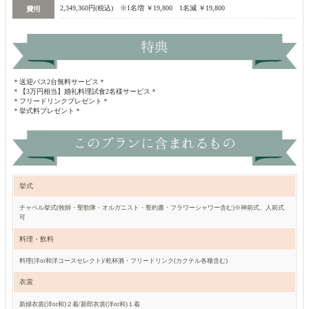
2,349,360円(税込) ※1名増 ￥19,800 1名減 ￥19,800
＊送迎バス2台無料サービス＊
＊【3万円相当】婚礼料理試食2名様サービス＊
＊フリードリンクプレゼント＊
＊挙式料プレゼント＊
挙式
チャペル挙式(牧師・聖歌隊・オルガニスト・誓約書・フラワーシャワー含む)※神前式、人前式
可
料理・飲料
料理(洋or和洋コースセレクト)/乾杯酒・フリードリンク(カクテル各種含む)
衣裳
新婦衣裳(洋or和)２着/新郎衣裳(洋or和)１着