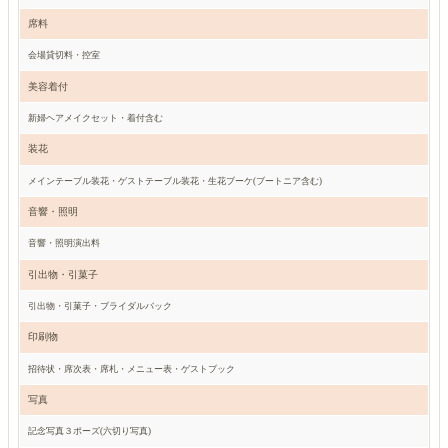
席料
会場貸切料・控室
美容着付
新婦ヘアメイクセット・着付含む
装花
メインテーブル装花・ゲストテーブル装花・生花ブーケ(ブートニア含む)
音響・照明
音響・照明演出料
引出物・引菓子
引出物・引菓子・ブライダルバック
印刷物
招待状・席次表・席札・メニュー表・ゲストブック
写真
記念写真３ポーズ(六切り写真)