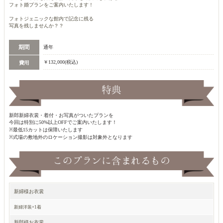
フォト婚プランをご案内いたします！
フォトジェニックな館内で記念に残る
写真を残しませんか？？
通年
￥132,000(税込)
新郎新婦衣裳・着付・お写真がついたプランを
今回は特別に50%以上OFFでご案内いたします！
※最低15カットは保障いたします
※式場の敷地外のロケーション撮影は対象外となります
新婦様お衣裳
新婦洋装×1着
新郎様お衣裳