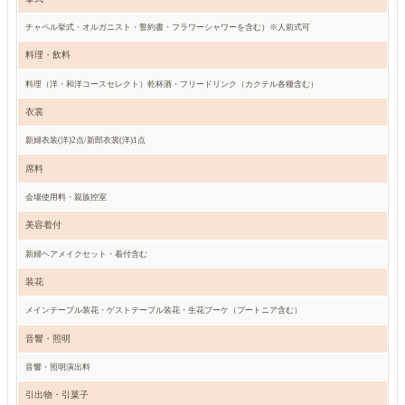
チャペル挙式・オルガニスト・誓約書・フラワーシャワーを含む）※人前式可
料理・飲料
料理（洋・和洋コースセレクト）乾杯酒・フリードリンク（カクテル各種含む）
衣裳
新婦衣装(洋)2点/新郎衣裳(洋)1点
席料
会場使用料・親族控室
美容着付
新婦ヘアメイクセット・着付含む
装花
メインテーブル装花・ゲストテーブル装花・生花ブーケ（ブートニア含む）
音響・照明
音響・照明演出料
引出物・引菓子