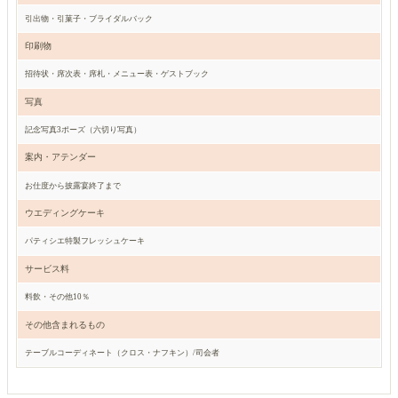
引出物・引菓子・ブライダルバック
印刷物
招待状・席次表・席札・メニュー表・ゲストブック
写真
記念写真3ポーズ（六切り写真）
案内・アテンダー
お仕度から披露宴終了まで
ウエディングケーキ
パティシエ特製フレッシュケーキ
サービス料
料飲・その他10％
その他含まれるもの
テーブルコーディネート（クロス・ナフキン）/司会者