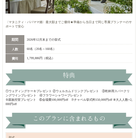
〈マタニティ・パパママ婚〉最大額までご優待★準備から当日まで同じ専属プランナーのサ
ポートで安心
2026年12月末までの挙式
60名（20名～160名）
1,799,886円（税込）
①ウェディングケーキプレゼント ②ウェルカムドリンクプレゼント ③乾杯用スパークリ
ングワインプレゼント ④フラワーシャワープレゼント
⑤親族控室プレゼント ⑥会場費100,000円off ⑦チャペル挙式料150,000円off ⑧大人人数×2,
000円off
挙式