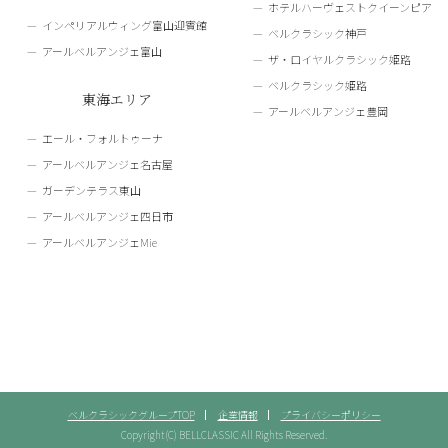
ホテルハーヴェストクイーンピア
インペリアルウィング富山迎賓館
ベルクラシック神戸
アールベルアンジェ富山
ザ・ロイヤルクラシック姫路
ベルクラシック姫路
東海エリア
アールベルアンジェ豊岡
エール・フォルトゥーナ
アールベルアンジェ名古屋
ガーデンテラス東山
アールベルアンジェ四日市
アールベルアンジェMie
ベルクラシックグループTOP
企業情報
プライバシーポリシー
Copyright(C) BELLCLASSIC All Rights Reserved.