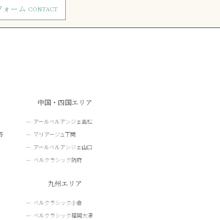
フォーム
CONTACT
中国・四国エリア
アールベルアンジェ高松
野
マリアージュ下関
アールベルアンジェ山口
ベルクラシック防府
九州エリア
ベルクラシック小倉
ベルクラシック福岡大濠