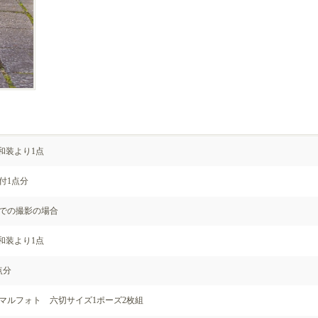
r和装より1点
付1点分
での撮影の場合
r和装より1点
点分
マルフォト 六切サイズ1ポーズ2枚組