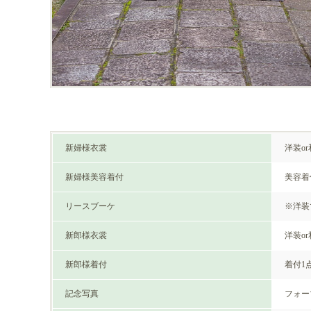
新婦様衣裳
洋装o
新婦様美容着付
美容着
リースブーケ
※洋装
新郎様衣裳
洋装o
新郎様着付
着付1
記念写真
フォー