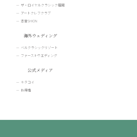
ザ・ロイヤルクラシック福岡
アートクレフクラブ
志音SHION
海外ウェディング
ベルクラシックリゾート
ファーストウエディング
公式メディア
キタコイ
お得婚