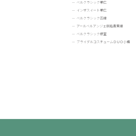
ベルクラシック帯広
インザスイート帯広
ベルクラシック函館
アールベルアンジェ釧路貴賓館
ベルクラシック根室
ブライダルコスチュームＤＵＯ小樽