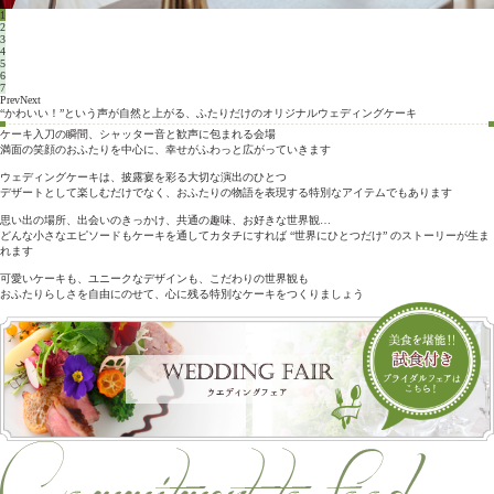
1
2
3
4
5
6
7
Prev
Next
“かわいい！”という声が自然と上がる、ふたりだけのオリジナルウェディングケーキ
ケーキ入刀の瞬間、シャッター音と歓声に包まれる会場
満面の笑顔のおふたりを中心に、幸せがふわっと広がっていきます
ウェディングケーキは、披露宴を彩る大切な演出のひとつ
デザートとして楽しむだけでなく、おふたりの物語を表現する特別なアイテムでもあります
思い出の場所、出会いのきっかけ、共通の趣味、お好きな世界観…
どんな小さなエピソードもケーキを通してカタチにすれば “世界にひとつだけ” のストーリーが生ま
れます
可愛いケーキも、ユニークなデザインも、こだわりの世界観も
おふたりらしさを自由にのせて、心に残る特別なケーキをつくりましょう