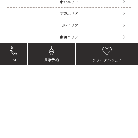
東北エリア
関東エリア
北陸エリア
東海エリア
近畿エリア
TEL
見学予約
ブライダルフェア
中国・四国エリア
九州エリア
海外ウェディング
公式メディア
ベルクラシックグループTOP
企業情報
プライバシーポリシー
Copyright(C) BELLCLASSIC All Rights Reserved.