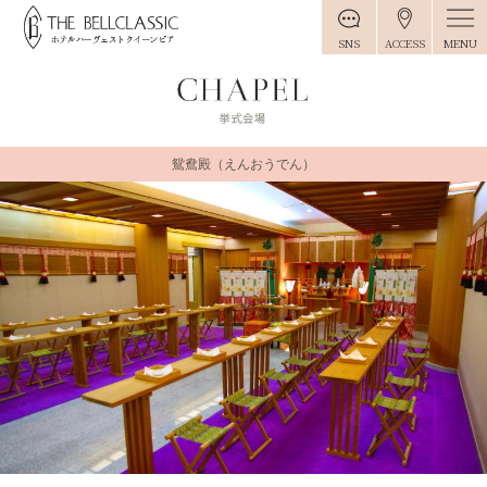
MENU
SNS
ACCESS
鴛鴦殿（えんおうでん）