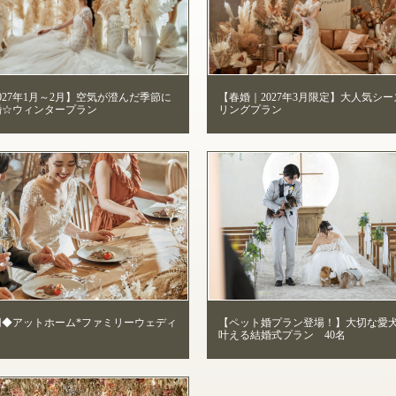
027年1月～2月】空気が澄んだ季節に
【春婚｜2027年3月限定】大人気シ
婚☆ウィンタープラン
リングプラン
万円◆アットホーム*ファミリーウェディ
【ペット婚プラン登場！】大切な愛
叶える結婚式プラン 40名