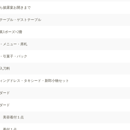
ら披露宴お開きまで
テーブル・ゲストテーブル
真1ポーズ×2冊
・メニュー・席札
・引菓子・バック
入刀料
ィングドレス・タキシード・新郎小物セット
ダード
ダード
 美容着付１点
 着付１点