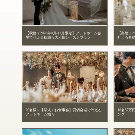
【秋婚｜2026年9月-12月限定】アットホーム会
【冬婚｜2
場で叶える秋婚☆大人気シーズンプラン
叶える冬
20名様～【挙式＋お食事会】貸切会場で叶える
10名67
アットホーム婚☆
ング