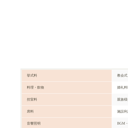
挙式料
教会式 
料理・飲物
婚礼料
控室料
親族様
席料
施設利
音響照明
BGM