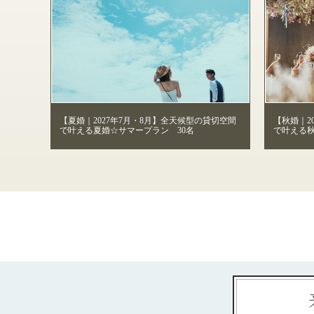
【夏婚｜2027年7月・8月】全天候型の貸切空間
【秋婚｜2
で叶える夏婚☆サマープラン 30名
で叶える秋