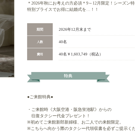
＊2026年秋にお考えの方必須＊9～12月限定！シーズン
特別プライスでお得に結婚式を…！！
2026年12月末まで
40名
40名￥1,603,749（税込）
●ご来館特典●
・ご来館時《大阪空港・阪急蛍池駅》からの
往復タクシー代金プレゼント！
※初めてご来館新郎新婦様、お二人での来館限定。
※こちらへ向かう際のタクシー代領収書を必ずご提示く