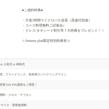
●ご成約特典●
・片道1時間マイクロバス送迎（高速代別途）
・コース料理無料ご試食会♪
・ドレス/タキシード割引等７大特典をプレゼント！！
☆Autumn plan限定特別特典有☆
or 人前式 or 神前式
理、フリードリンク、乾杯用スパークリングワイン
控室それぞれ個室をご用意！
用料・クロス・ナフキン
・マイク・照明使用料