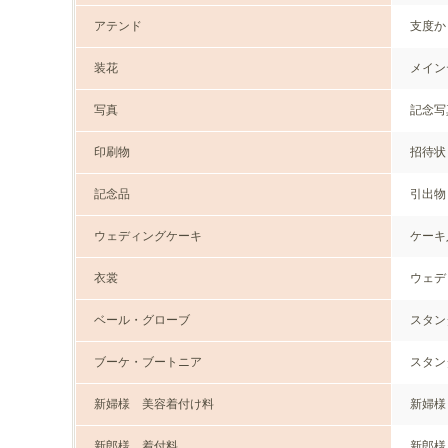
アテンド
支度か
装花
メイン
写真
記念写
印刷物
招待状
記念品
引出物
ウェディングケーキ
ケーキ
衣裳
ウェデ
ベール・グローブ
スタン
ブーケ・ブートニア
スタン
新婦様 美容着付け料
新婦様
新郎様 着付料
新郎様