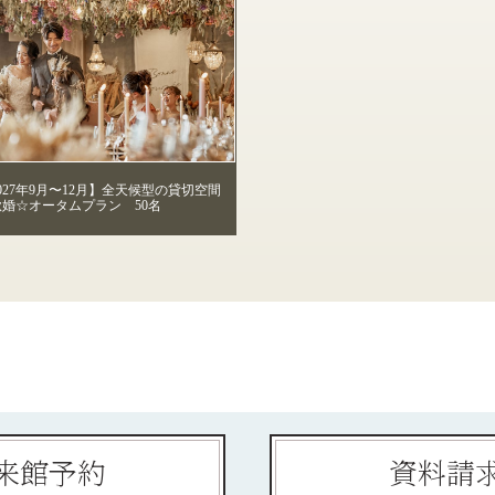
027年9月〜12月】全天候型の貸切空間
婚☆オータムプラン 50名
来館予約
資料請