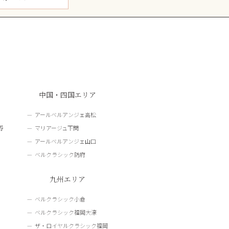
中国・四国エリア
アールベルアンジェ高松
野
マリアージュ下関
アールベルアンジェ山口
ベルクラシック防府
九州エリア
ベルクラシック小倉
ベルクラシック福岡大濠
ザ・ロイヤルクラシック福岡