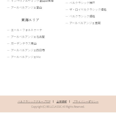
インペリアルウィング富山迎賓館
ベルクラシック神戸
アールベルアンジェ富山
ザ・ロイヤルクラシック姫路
ベルクラシック姫路
東海エリア
アールベルアンジェ豊岡
エール・フォルトゥーナ
アールベルアンジェ名古屋
ガーデンテラス東山
アールベルアンジェ四日市
アールベルアンジェMie
ベルクラシックグループTOP
企業情報
プライバシーポリシー
Copyright(C) BELLCLASSIC All Rights Reserved.