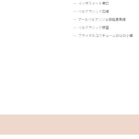
インザスイート帯広
ベルクラシック函館
アールベルアンジェ釧路貴賓館
ベルクラシック根室
ブライダルコスチュームＤＵＯ小樽