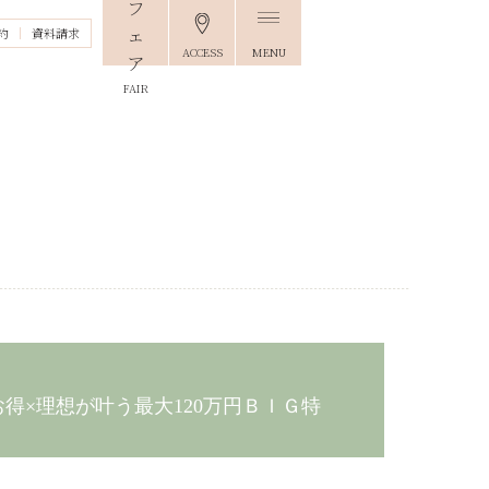
約
資料請求
ACCESS
MENU
FAIR
お得×理想が叶う最大120万円ＢＩＧ特