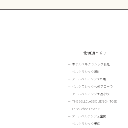
北海道エリア
ホテルベルクラシック北見
ベルクラシック旭川
アールベルアンジェ札幌
ベルクラシック札幌フローラ
アールベルアンジェ苫小牧
THE BELLCLASSIC LIEN CHITOSE
Le Bouchon L’avenir
アールベルアンジェ室蘭
ベルクラシック帯広