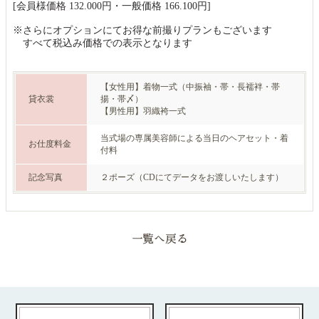
[会員様価格 132.000円・一般価格 166.100円]
※さらにオプションにてお得な前撮りプランもございます
すべて税込み価格での表示となります
【女性用】着物一式（中振袖・帯・長襦袢・帯
貸衣裳
揚・帯〆）
【男性用】羽織袴一式
当式場の専属美容師による当日のヘアセット・着
お仕度料金
付料
記念写真
２ポーズ（CDにてデータをお渡しいたします）