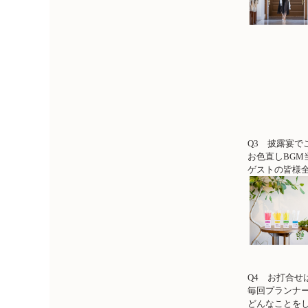
Q3 披露宴で
お色直しBG
ゲストの皆様
Q4 お打合せ
毎回プランナ
どんなことを