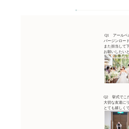
Q1 アール
バージンロー
また担当して
お願いしたい
Q2 挙式でこ
大切な友達に
とても嬉しく