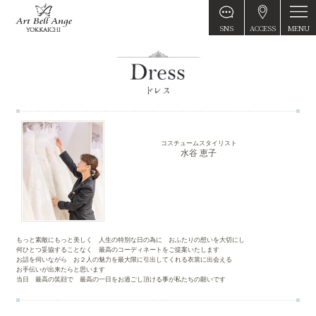
MENU
SNS
ACCESS
コスチュームスタイリスト
水谷 恵子
もっと素敵にもっと美しく 人生の特別な日の為に おふたりの想いを大切にし
何ひとつ妥協することなく 最高のコーディネートをご提案いたします
お話を伺いながら お２人の魅力を最大限に引出してくれる衣裳に出会える
お手伝いが出来たらと思います
当日 最高の笑顔で 最高の一日をお過ごし頂ける事が私たちの願いです