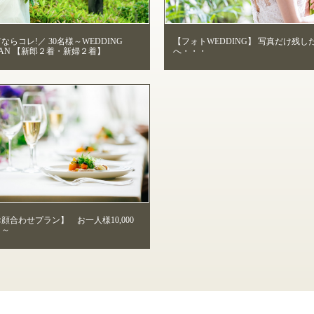
ならコレ!／ 30名様～WEDDING
【フォトWEDDING】 写真だけ残し
PLAN 【新郎２着・新婦２着】
へ・・・
顔合わせプラン】 お一人様10,000
）～