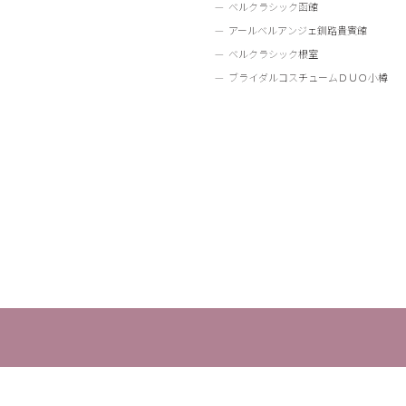
ベルクラシック函館
アールベルアンジェ釧路貴賓館
ベルクラシック根室
ブライダルコスチュームＤＵＯ小樽