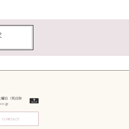
求
／火曜日（祝日除
o.jp
ム
CONTACT