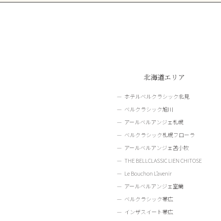
北海道エリア
ホテルベルクラシック北見
ベルクラシック旭川
アールベルアンジェ札幌
ベルクラシック札幌フローラ
アールベルアンジェ苫小牧
THE BELLCLASSIC LIEN CHITOSE
Le Bouchon L’avenir
アールベルアンジェ室蘭
ベルクラシック帯広
インザスイート帯広