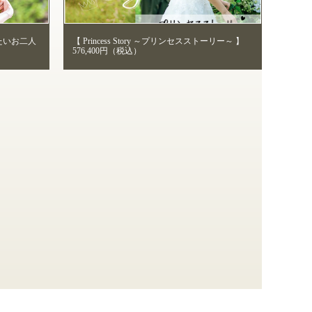
たいお二人
【 Princess Story ～プリンセスストーリー～ 】
576,400円（税込）