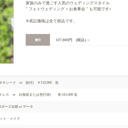
家族のみで過ごす人気のウェディングスタイル
” フォトウェディング × お食事会 ” も可能です♪
※表記価格は全て税込です。
107,800円 (税込) ～
タキシード or 紋付) ￥110,000 迄
ドレス or 白無垢または色打掛) 各\165,000 迄
1ポーズ台紙 or データ
ット・メイク