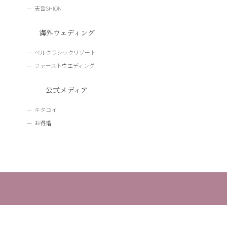
志音SHION
海外ウェディング
ベルクラシックリゾート
ファーストウエディング
公式メディア
キタコイ
お得婚