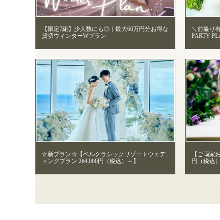
【限定7組】少人数にも◎｜最大60万円分お得な
＼前撮り有
貸切ウィンターWプラン
PARTY 
☆新プラン☆【ベルクラシックリゾートウェデ
【ご両家お
ィングプラン 264,000円（税込）～】
円（税込