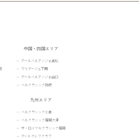
中国・四国エリア
アールベルアンジェ高松
野
マリアージュ下関
アールベルアンジェ山口
ベルクラシック防府
九州エリア
ベルクラシック小倉
ベルクラシック福岡大濠
ザ・ロイヤルクラシック福岡
アートクレフクラブ