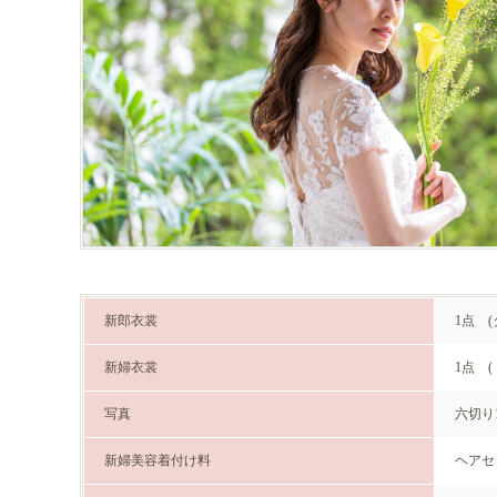
新郎衣裳
1点 (
新婦衣裳
1点 (
写真
六切り
新婦美容着付け料
ヘアセ