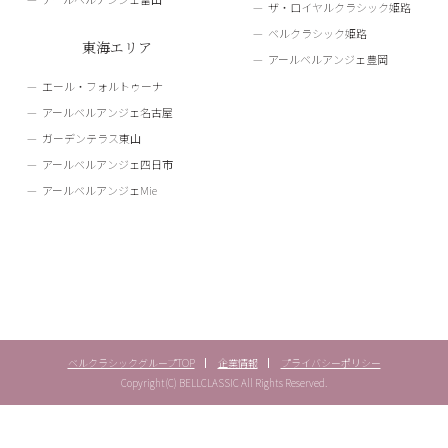
ザ・ロイヤルクラシック姫路
ベルクラシック姫路
東海エリア
アールベルアンジェ豊岡
エール・フォルトゥーナ
アールベルアンジェ名古屋
ガーデンテラス東山
アールベルアンジェ四日市
アールベルアンジェMie
ベルクラシックグループTOP
企業情報
プライバシーポリシー
Copyright(C) BELLCLASSIC All Rights Reserved.