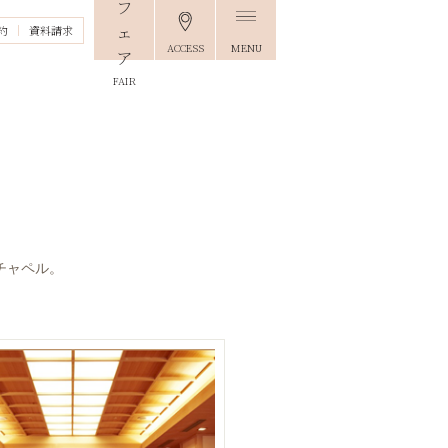
約
資料請求
ACCESS
MENU
FAIR
チャペル。