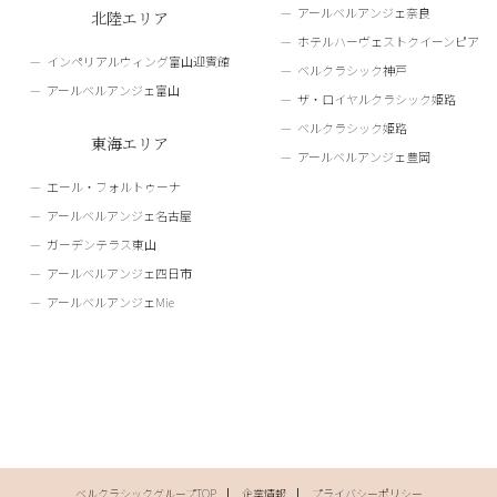
アールベルアンジェ奈良
北陸エリア
ホテルハーヴェストクイーンピア
インペリアルウィング富山迎賓館
ベルクラシック神戸
アールベルアンジェ富山
ザ・ロイヤルクラシック姫路
ベルクラシック姫路
東海エリア
アールベルアンジェ豊岡
エール・フォルトゥーナ
アールベルアンジェ名古屋
ガーデンテラス東山
アールベルアンジェ四日市
アールベルアンジェMie
ベルクラシックグループTOP
企業情報
プライバシーポリシー