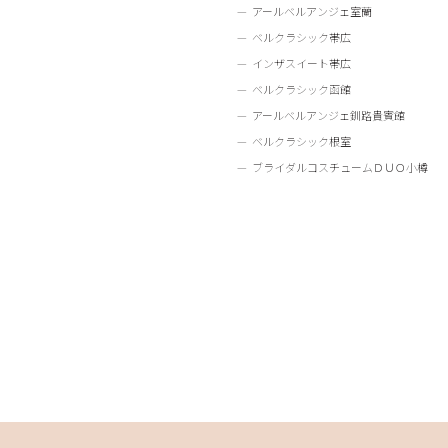
アールベルアンジェ室蘭
ベルクラシック帯広
インザスイート帯広
ベルクラシック函館
アールベルアンジェ釧路貴賓館
ベルクラシック根室
ブライダルコスチュームＤＵＯ小樽