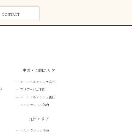
ム
CONTACT
中国・四国エリア
アールベルアンジェ高松
野
マリアージュ下関
アールベルアンジェ山口
ベルクラシック防府
九州エリア
ベルクラシック小倉