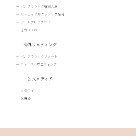
ベルクラシック福岡大濠
ザ・ロイヤルクラシック福岡
アートクレフクラブ
志音SHION
海外ウェディング
ベルクラシックリゾート
ファーストウエディング
公式メディア
キタコイ
お得婚