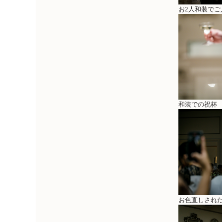
お2人和装でご
和装での祝杯
お色直しされ