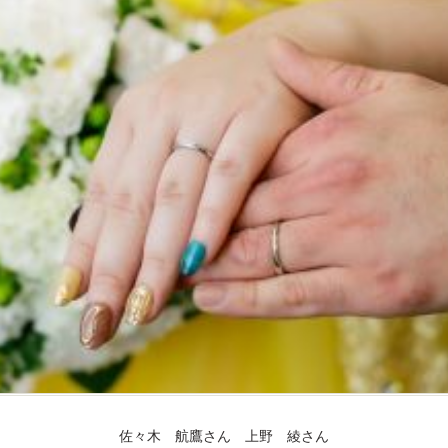
佐々木 航鷹さん 上野 綾さん