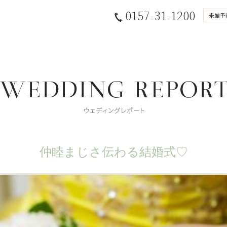
0157-31-1200
来館予
仲睦まじさ伝わる結婚式♡