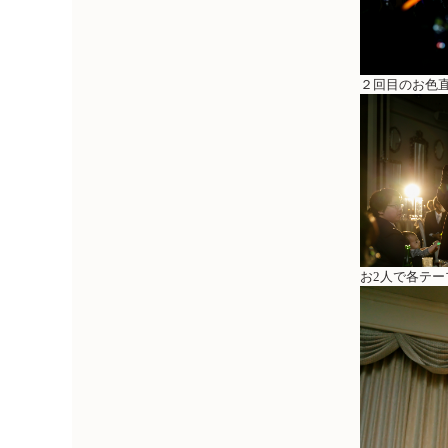
２回目のお色
お2人で各テ